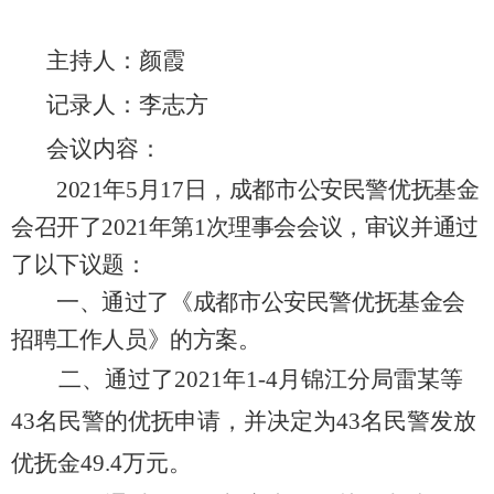
主持人：
颜霞
记录人：
李志方
会议内容：
202
1
年
5
月
17
日，成都市公安民警优抚基金
会召开了
202
1
年第
1
次
理事会
会议，审议并通过
了以下议题：
一
、
通过了
《
成都市公安民警优抚基金会
招聘工作人员
》
的方案
。
二
、通过了
2021年1-4月锦江分局雷某等
43名民警的优抚申请，并决定为43名民警发放
优抚金49.4万元。