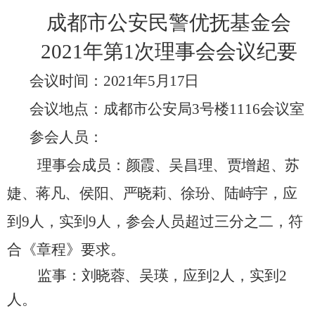
成都市公安民警优抚基金会
2021
年第
1
次理事会会议纪要
会议时间：
2021年
5
月
17
日
会议地点：
成都市公安局
3
号楼
1116
会议室
参会人员：
理事会成员：
颜霞、吴昌理、贾增超、苏
婕、蒋凡、侯阳、严晓莉、徐玢、陆峙宇
，
应
到
9
人，实到
9
人，参会人员超过三分之二，符
合《章程》要求。
监事：
刘晓蓉、吴瑛
，
应到
2
人，实到
2
人。