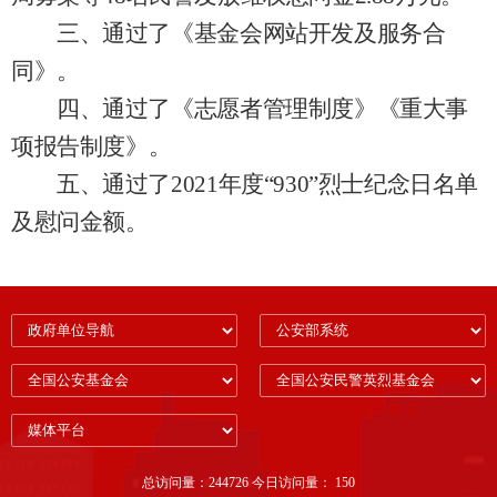
三
、
通过了
《
基金会网站开发及服务合
同
》。
四
、
通过了
《
志愿者管理制度
》《
重大事
项报告制度
》。
五
、
通过了
2021
年度
“
930
”烈士纪念日名单
及慰问金额
。
总访问量：244726 今日访问量： 150