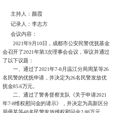
主持人：
颜霞
记录人：
李志方
会议内容：
202
1
年
9
月
10
日，成都市公安民警优抚基金
会召开了
202
1
年第
3
次
理事会
会议，审议并通过
了以下议题：
一、通过了
2021年7-8月温江分局周某等26
名民警的优抚申请，并决定为26名民警发放优
抚金85.6万元。
二、通过了警务督察支队《关于申请
2021
年7-8维权慰问金的请示》，并决定为高新区分
局毋某等48名民警发放维权慰问金2.88万元。