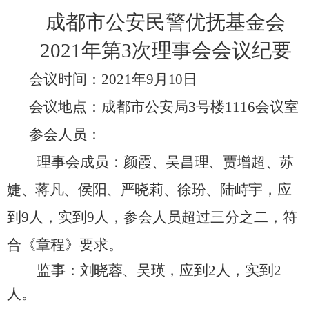
成都市公安民警优抚基金会
2021
年第
3
次理事会会议纪要
会议时间：
2021
年
9
月
10
日
会议地点：
成都市公安局
3
号楼
1116
会议室
参会人员：
理事会成员：
颜霞、吴昌理、贾增超、苏
婕、蒋凡、侯阳、严晓莉、徐玢、陆峙宇
，
应
到
9
人，实到
9
人，参会人员超过三分之二，符
合《章程》要求。
监事：
刘晓蓉、吴瑛
，
应到
2
人，实到
2
人。